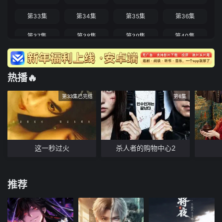
第33集
第34集
第35集
第36集
第37集
第38集
第39集
第40集
第41集
第42集
第43集
第44集
第45集
第46集
第47集
第48集
热播🔥
第49集
第50集
第51集
第52集
第33集已完结
第6集
第53集
第54集
第55集
第56集
第57集
第58集
第59集
第60集
这一秒过火
杀人者的购物中心2
第61集
第62集
第63集
第64集
第65集
第66集
第67集
第68集
推荐
第69集
第70集
第71集
第72集
第73集
第74集
第75集
第76集