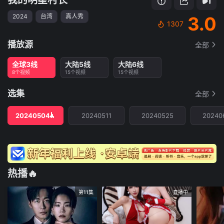
2024
台湾
真人秀
3.0
1307
播放源
全部
全球3线
大陆5线
大陆6线
8个视频
15个视频
15个视频
选集
全部
20240504
20240511
20240525
20240
热播🔥
第11集
直播中