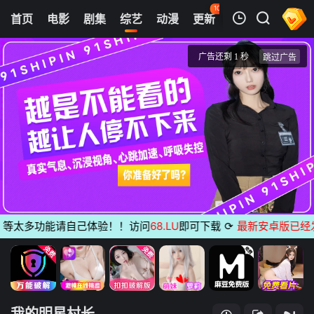
100
首页
电影
剧集
综艺
动漫
更新
热榜
APP
我的观影记录
我的明星村长
20240504
清空
等太多功能请自己体验！！访问
68.LU
即可下载
⟳
最新安卓版已经发
我的明星村长