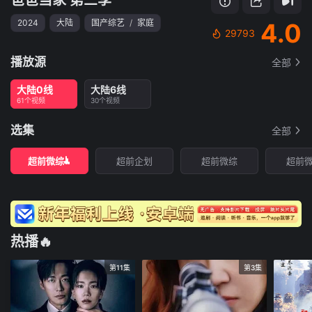
2024
大陆
国产综艺
/
家庭
4.0
29793
播放源
全部
大陆0线
大陆6线
61个视频
30个视频
选集
全部
超前微综
超前企划
超前微综
超前
热播🔥
第11集
第3集