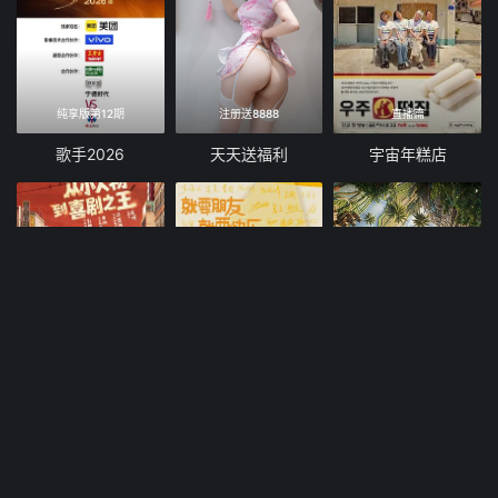
纯享版第12期
注册送8888
直播篇
歌手2026
天天送福利
宇宙年糕店
第6期(四)
第7期下
20260808
喜剧之王单口季第三季
脱口秀和Ta的朋友们 第三季
忙忙碌碌寻宝藏·双人成行季