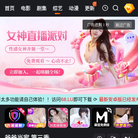
150
首页
电影
剧集
综艺
动漫
更新
热榜
APP
我的观影记录
爸爸当家 第三季
超前微综
清空
多功能请自己体验！！访问
68.LU
即可下载
⟳
最新安卓版已经发布
无
爸爸当家 第三季