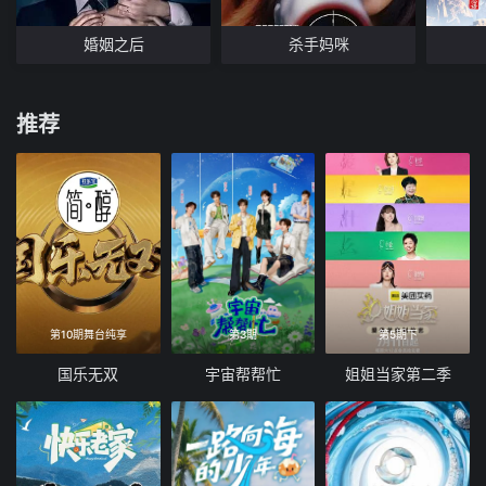
婚姻之后
杀手妈咪
推荐
第10期舞台纯享
第3期
第5期下
国乐无双
宇宙帮帮忙
姐姐当家第二季