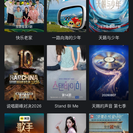
加更版第7期
第1期加更
少年奔赴雪山之巅
快乐老家
一路向海的少年
天籁与少年
第7期中
第14期
20260807
说唱巅峰对决2026
Stand BI Me
天赐的声音 第七季