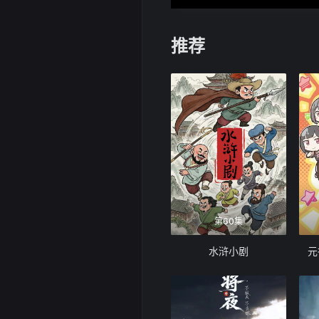
推荐
第60集
水浒小剧
元