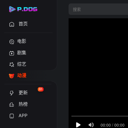
首页
电影
剧集
综艺
动漫
65
更新
热榜
APP