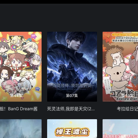
第44集
第07集
第43集
祖！BanG Dream酱
死灵法师,我即是天灾(2026)
考拉绘日