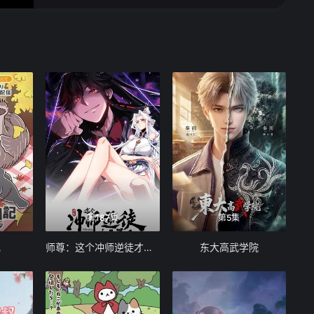
第16集
第17集
第18集
第19集
第20集
第21集
第22集
第23集
第24集
第25集
第26集
第27集
第28集
第29集
第30集
第31集
第32集
第33集
第34集
第35集
第36集
第187集
第5集
第37集
第38集
第39集
记
师尊：这个冲师逆徒才不是圣子 动态漫画
东大高武学院
第40集
第41集
第42集
第43集
第44集
第45集