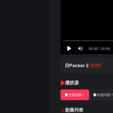
白Packer 2
第01期
播放源
大陆0线
大陆5线
24
2
剧集列表