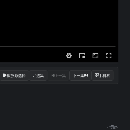
播放源选择
选集
上一集
下一集
手机看
倒序