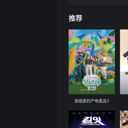
事。
推荐
第2期
姐姐家的产地直送3