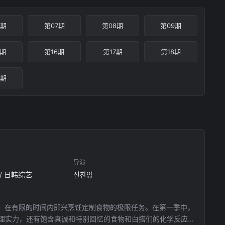
6期
第07期
第08期
第09期
5期
第16期
第17期
第18期
4期
导演
 / 日韩综艺
신찬양
，在有限的时间内即兴烹饪定制食物的极限任务。在第一季中，
的料理实力，还有饱含真诚和特别回忆的食物和白搭们的化学反应故