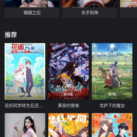
婚姻之后
杀手妈咪
推荐
第5集
第18集
第7集
花织同学转生后还是想干架
黄泉的使者
穹庐下的魔女