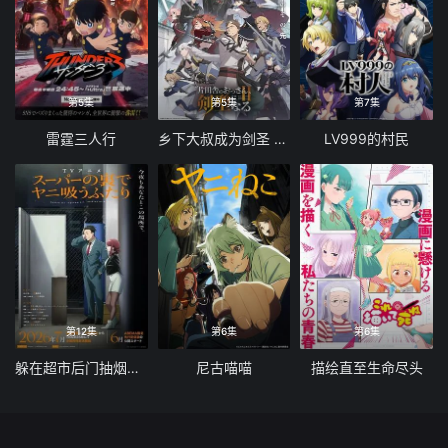
第5集
第5集
第7集
雷霆三人行
乡下大叔成为剑圣 第二季
LV999的村民
第12集
第6集
第6集
躲在超市后门抽烟的两人
尼古喵喵
描绘直至生命尽头