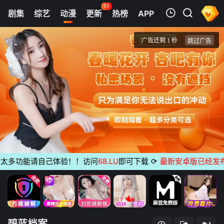
93
剧集
综艺
动漫
更新
热榜
APP
我的观影记录
碧蓝档案 The Animation
第01集
清空
多功能请自己体验！！访问
68.LU
即可下载
⟳
最新安卓版已经发布
无广
碧蓝档案