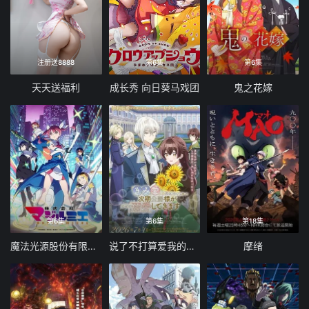
注册送8888
第6集
第6集
天天送福利
成长秀 向日葵马戏团
鬼之花嫁
第6集
第6集
第18集
魔法光源股份有限公司第二季
说了不打算爱我的公爵继承人 不知为何对我宠爱有加
摩绪