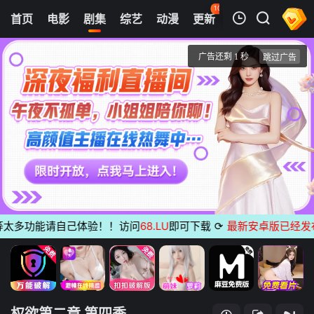
106
首页
电影
剧集
综艺
动漫
更新
热榜
APP
我的观影记录
权欲第二章 第四季
第01集
清空
太多功能请自己体验！！访问
68.LU
即可下载
⟳
最新安卓版已经发布
无
权欲第二章 第四季