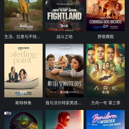
第6集
第2集
正片
生活、拉里与不快乐的追求：一部美国史
战斗之地
野兽赛跑
第8集
第10集
第2集
斯特林角
我与沃尔特家男孩的生活 第三季
方舟一号 第三季