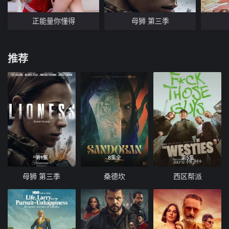
正能量你懂得
母狮 第三季
推荐
第1集
8集全
第5集
母狮 第三季
桑德坎
西区帮派