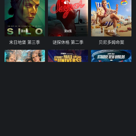
第6集
第8集
第2集
末日地堡 第三季
谜探休格 第二季
贝尼多姆命案
第2集
第3集
第3集
青春碎片
斯图尔特未能拯救宇宙
星际迷航，奇异新世界第四季