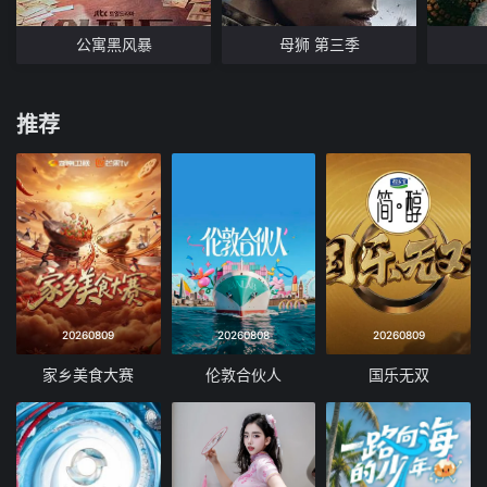
公寓黑风暴
母狮 第三季
推荐
20260809
20260808
20260809
家乡美食大赛
伦敦合伙人
国乐无双