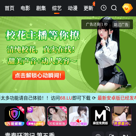
48
首页
电影
剧集
综艺
动漫
更新
热榜
APP
我的观影记录
青春环游记 第五季
第1期 春游精编版
清空
多功能请自己体验！！访问
68.LU
即可下载
⟳
最新安卓版已经发布
无
青春环游记 第五季