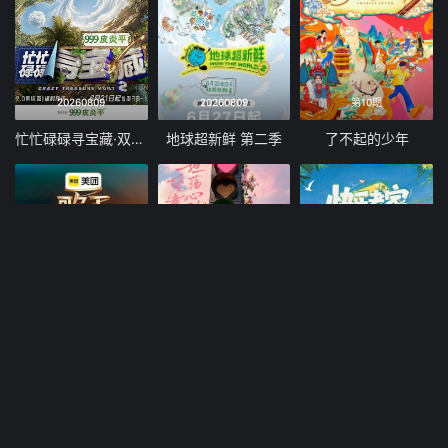
20260809
20260809
第10期
忙忙碌碌寻宝藏·双人成行季
地球超新鲜 第二季
了不起的少年
纯享版第12期
20260809
加更版第7期
歌手2026
心动的信号 第九季
快乐老家