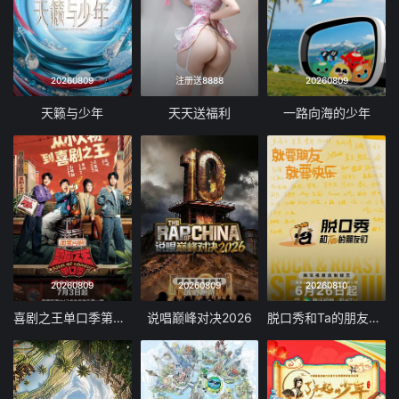
20260809
注册送8888
20260809
天籁与少年
天天送福利
一路向海的少年
20260809
20260809
20260810
喜剧之王单口季第三季
说唱巅峰对决2026
脱口秀和Ta的朋友们 第三季