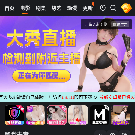
37
首页
电影
剧集
综艺
动漫
更新
热榜
APP
我的观影记录
跑堂夫妻
高清
清空
太多功能请自己体验！！访问
68.LU
即可下载
⟳
最新安卓版已经发布
无
跑堂夫妻