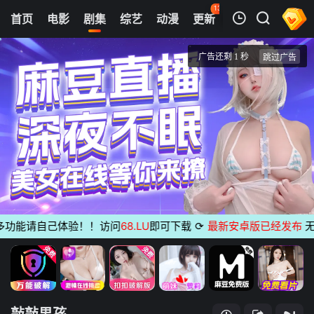
135
首页
电影
剧集
综艺
动漫
更新
热榜
APP
我的观影记录
敲敲男孩
第01集
清空
能请自己体验！！访问
68.LU
即可下载
⟳
最新安卓版已经发布
无广告 
敲敲男孩