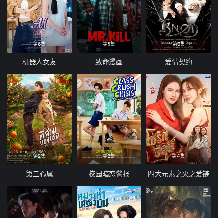
第6集
第5集
第6集
机器人女友
致命漫画
爱情契约
第2集
第2集
第4集
第三心属
校园暗恋警报
四大元素之火之爱链