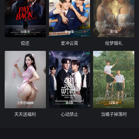
10集全
第10集
第7集
偿还
爱冲云霄
绘梦婚礼
注册送8888
第6集
12集全
天天送福利
心动禁止
当橘子掉落时