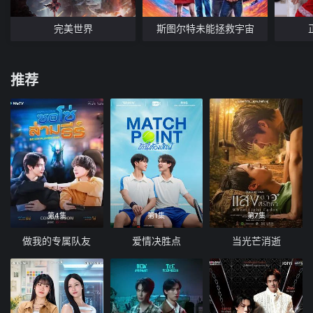
完美世界
斯图尔特未能拯救宇宙
推荐
第4集
第1集
第7集
做我的专属队友
爱情决胜点
当光芒消逝