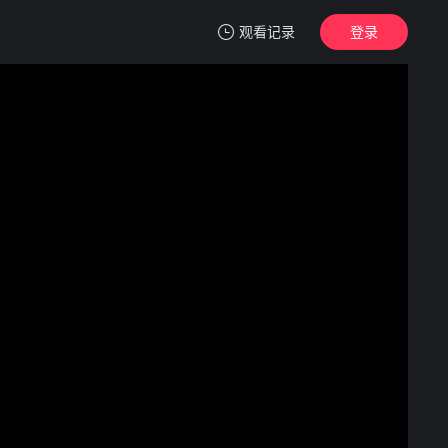
观看记录
登录
我的观影记录
梦中的她
第01集
清空