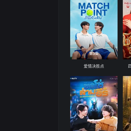
第3集
爱情决胜点