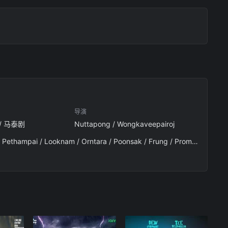
导演
 / 马泰剧
Nuttapong / Wongkaveepairoj
Fay / Kunyaphat / May / Yada / Pear / Neilinyah / Ploynoi / Rawintera / Songjet / Sarochinee / Pethampai / Looknam / Orntara / Poonsak / Frung / Prompatcha / Sanitwong / Na / Ayutthaya