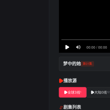
梦中的她
第01集
播放源
全球3线
大陆0线
1
12
剧集列表