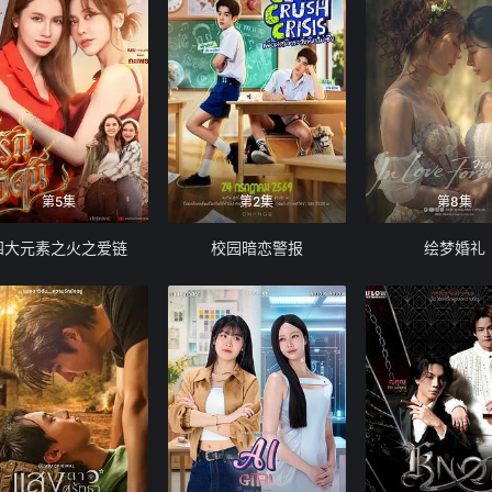
第5集
第2集
第8集
四大元素之火之爱链
校园暗恋警报
绘梦婚礼