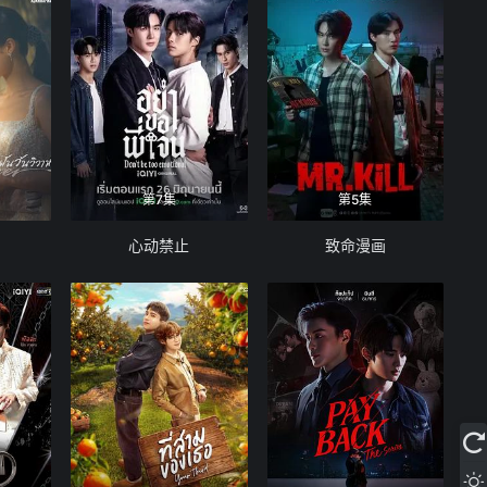
第7集
第5集
心动禁止
致命漫画