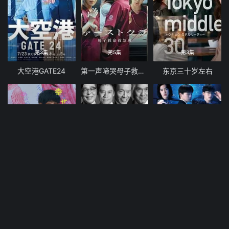
第3集
第5集
第3集
大空港GATE24
第一声啼哭母子救命急救班
东京三十岁左右
第5集
第3集
第6集
想要幸福的政宗君
大追踪警视厅SSBC强行犯系第二季
旋转亮片