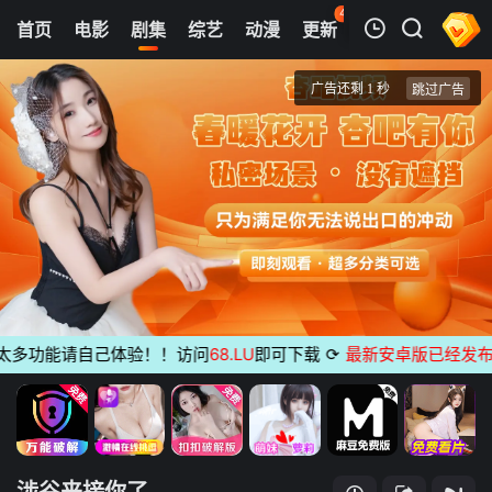
43
首页
电影
剧集
综艺
动漫
更新
热榜
APP
我的观影记录
涉谷来接你了
1
清空
多功能请自己体验！！访问
68.LU
即可下载
⟳
最新安卓版已经发布
无广
涉谷来接你了