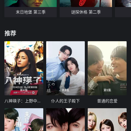
末日地堡 第三季
谜探休格 第二季
推荐
第4集
第6集
第5集
八神瑛子：上野中央署组织犯罪对策课
仆人的王子殿下
普通的恋爱