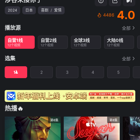
2024
日本
喜剧
/
爱情
4.0
4486
播放源
全部
自营1线
自营2线
全球3线
大陆0线
12个视频
12个视频
12个视频
12个视频
选集
全部
1
2
3
4
5
热播🔥
第6集
第8集