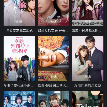
第5集
第6集
第9集
老公要求我去出轨
致亲爱的丈夫 完美妻子的谎言
如果不良激战区的四天王转生成了偶像团体
第6集
第5集
第5集
今晚也要和连环杀手约会
怪奇-伊藤润二令人彻夜难眠的奇异故事
冷淡同期的溺爱癖