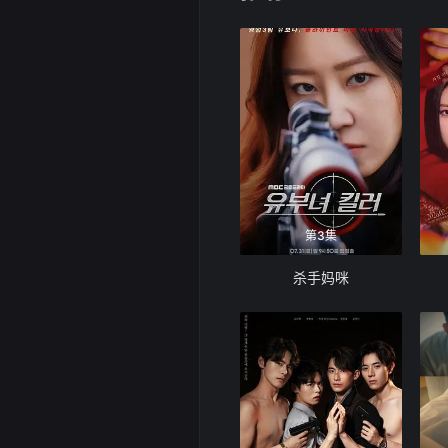
第3集
杀手妈咪