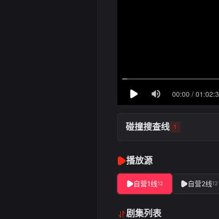
碰撞搜查线
1
播放源
自营1线
自营2线
12
12
剧集列表