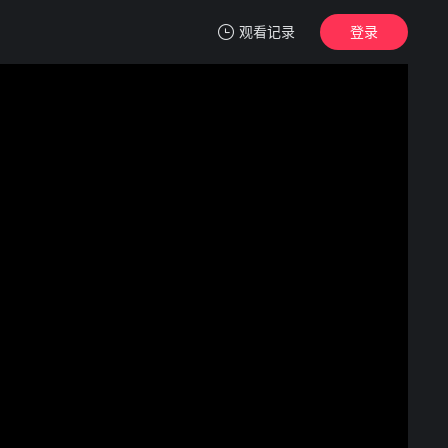
观看记录
登录
我的观影记录
碰撞搜查线
1
清空