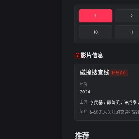
1
2
10
11
影片信息
碰撞搜查线
评分 8.0
年份
2024
主演
李民基 / 郭善英 / 许成泰 
简介
讲述无人关注的交通犯罪
推荐