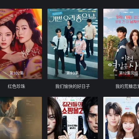
第102集
第93集
第12集完结
红色珍珠
我们愉快的好日子
我的荒糖恋