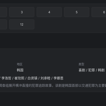
3
4
5
6
12
地区
类型
韩国
喜剧 / 犯罪 / 韩剧
/ 李浩哲 / 崔玟熙 / 白贤镇 / 刘承睦 / 李娜恩
调查组展开横冲直撞的犯罪追踪故事，该剧是韩国首部以交通犯罪为主要