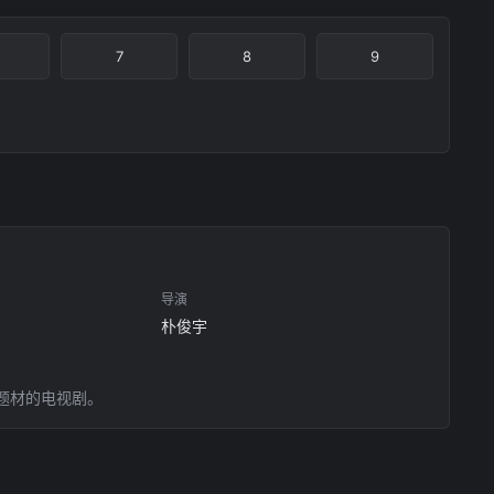
7
8
9
导演
朴俊宇
题材的电视剧。