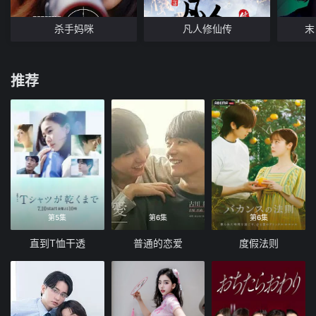
杀手妈咪
凡人修仙传
末
推荐
第5集
第6集
第6集
直到T恤干透
普通的恋爱
度假法则