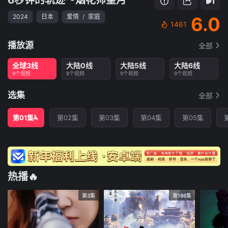
2024
日本
爱情
/
家庭
6.0
1461
播放源
全部
全球3线
大陆0线
大陆5线
大陆6线
9个视频
8个视频
9个视频
9个视频
选集
全部
第01集
第02集
第03集
第04集
第05集
热播🔥
第3集
第186集