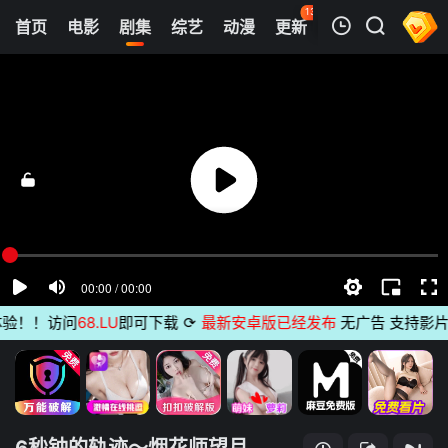
135
首页
电影
剧集
综艺
动漫
更新
热榜
APP
我的观影记录
6秒钟的轨迹～烟花师望月星太郎的第二个忧郁
第01集
清空
！！访问
68.LU
即可下载
⟳
最新安卓版已经发布
无广告 支持影片下
6秒钟的轨迹～烟花师望月