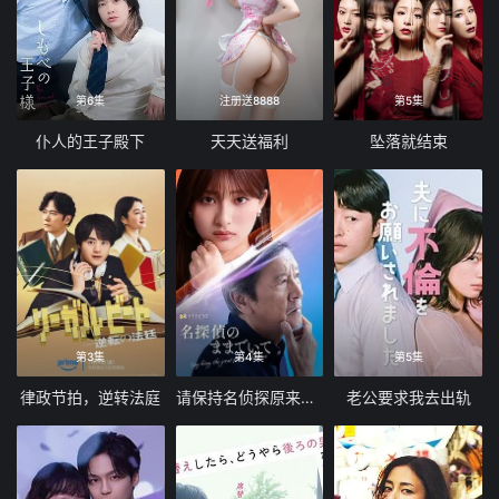
第6集
注册送8888
第5集
仆人的王子殿下
天天送福利
坠落就结束
第3集
第4集
第5集
律政节拍，逆转法庭
请保持名侦探原来的样子
老公要求我去出轨