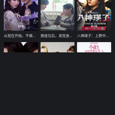
第7集
第1集
第4集
从现在开始，不做朋友了吧
换座位后，发现身后的男生好像喜欢我
八神瑛子：上野中央署组织犯罪对策课
第6集
第9集
第6集
致亲爱的丈夫 完美妻子的谎言
如果不良激战区的四天王转生成了偶像团体
今晚也要和连环杀手约会