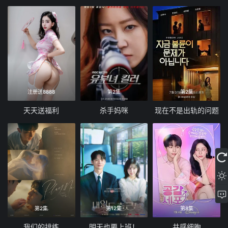
注册送8888
第2集
第2集
天天送福利
杀手妈咪
现在不是出轨的问题
第2集
第12集
第8集
我们的排练
明天也要上班！
共感细胞