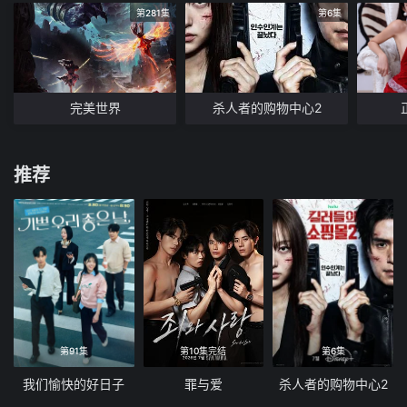
第281集
第6集
完美世界
杀人者的购物中心2
推荐
第91集
第10集完结
第6集
我们愉快的好日子
罪与爱
杀人者的购物中心2