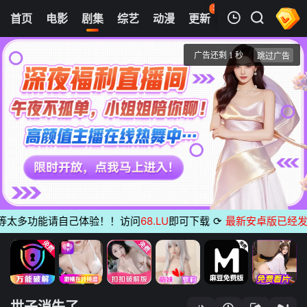
37
首页
电影
剧集
综艺
动漫
更新
热榜
APP
我的观影记录
世子消失了
1
清空
太多功能请自己体验！！访问
68.LU
即可下载
⟳
最新安卓版已经发布
无
世子消失了