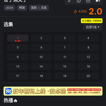
2024
韩国
喜剧
/
古装
2.0
4368
无法播放,卡顿换线
选集
自营1线
1
2
3
4
5
6
7
8
9
10
11
12
13
14
15
16
17
18
19
20
热播🔥