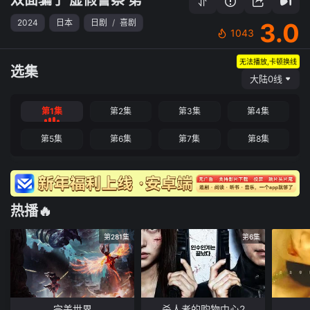
2024
日本
日剧
/
喜剧
3.0
1043
无法播放,卡顿换线
选集
大陆0线
第1集
第2集
第3集
第4集
第5集
第6集
第7集
第8集
热播🔥
第281集
第6集
完美世界
杀人者的购物中心2