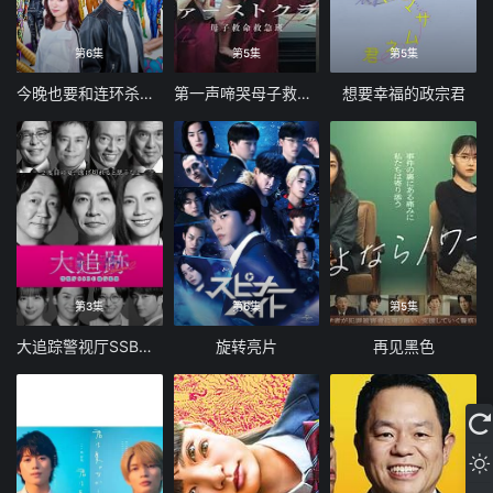
第6集
第5集
第5集
今晚也要和连环杀手约会
第一声啼哭母子救命急救班
想要幸福的政宗君
第3集
第6集
第5集
大追踪警视厅SSBC强行犯系第二季
旋转亮片
再见黑色