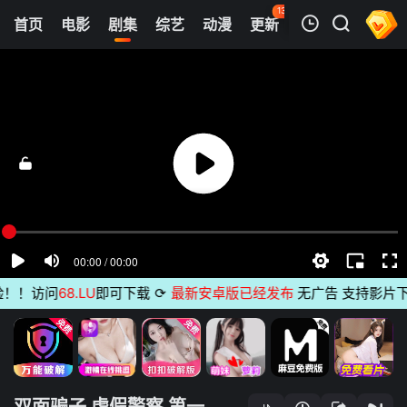
133
首页
电影
剧集
综艺
动漫
更新
热榜
APP
我的观影记录
双面骗子 虚假警察 第一季
第1集
清空
！！访问
68.LU
即可下载
⟳
最新安卓版已经发布
无广告 支持影片下载
双面骗子 虚假警察 第一