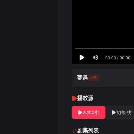
寒鸦
正片
播放源
大陆0线
大陆5线
1
1
剧集列表