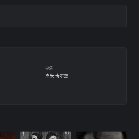
导演
杰米·奇尔兹