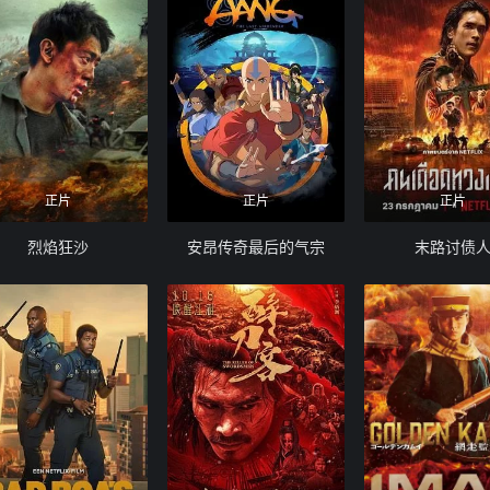
正片
正片
正片
烈焰狂沙
安昂传奇最后的气宗
末路讨债