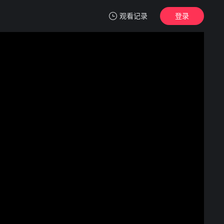
观看记录
登录
我的观影记录
寒鸦
正片
清空