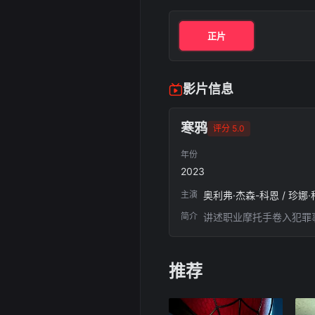
正片
影片信息
寒鸦
评分 5.0
年份
2023
主演
奥利弗·杰森-科恩 / 珍娜·
简介
讲述职业摩托手卷入犯罪
推荐