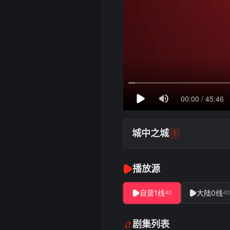
城中之城
1
播放源
自营1线
大陆0线
40
40
剧集列表