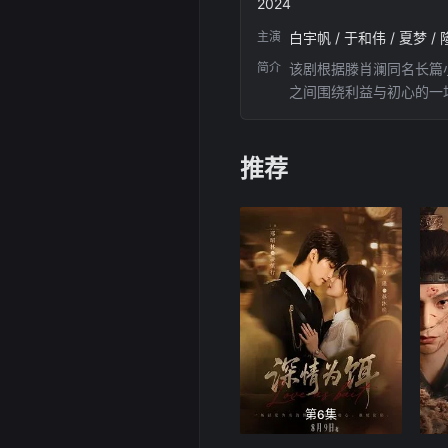
2024
主演
简介
该剧根据滕肖澜同名长篇
之间围绕利益与初心的一
推荐
第6集