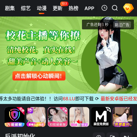
103
剧集
综艺
动漫
更新
热榜
APP
我的观影记录
反派初始化
第01集
清空
太多功能请自己体验！！访问
68.LU
即可下载
⟳
最新安卓版已经发布
无
反派初始化