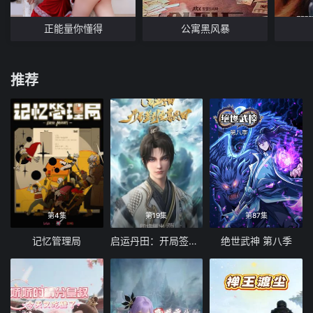
正能量你懂得
公寓黑风暴
推荐
第4集
第19集
第87集
记忆管理局
启运丹田：开局签到至尊丹田
绝世武神 第八季