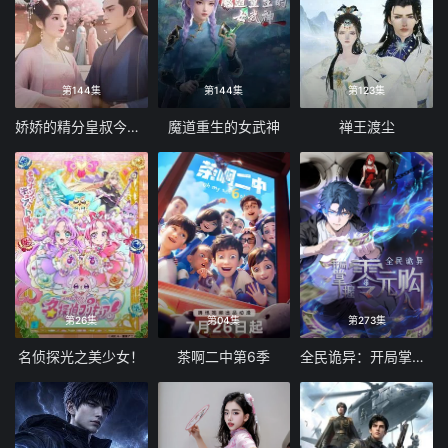
第144集
第144集
第123集
娇娇的精分皇叔今天又吃醋了
魔道重生的女武神
禅王渡尘
第26集
第04集
第273集
名侦探光之美少女！
茶啊二中第6季
全民诡异：开局掌握零元购