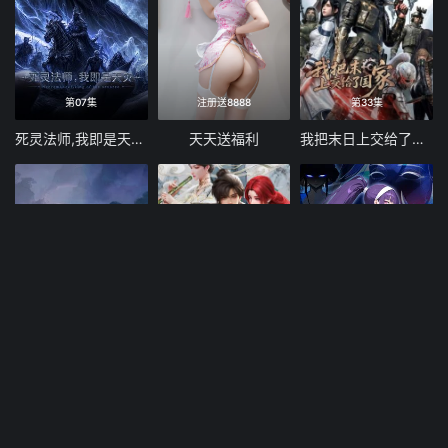
第07集
注册送8888
第33集
死灵法师,我即是天灾(2026)
天天送福利
我把末日上交给了国家
第128集
第23集
第389集
毒医帝妃指南录
搜神记（2026）
全民转职：我组建了BOSS军团