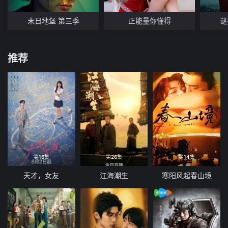
末日地堡 第三季
正能量你懂得
谜
推荐
第16集
第26集
第14集
天才，女友
江海潮生
寒阳风起春山境