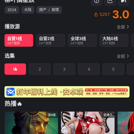
2024
大陆
国产
/
剧情
3.0
5257
播放源
全部
自营1线
自营2线
全球3线
大陆0线
24个视频
24个视频
24个视频
23个视频
选集
全部
1
2
3
4
5
热播🔥
第6集
直播中