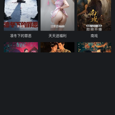
第18集
注册送8888
第13集
凛冬下的罪恶
天天送福利
南戏
第16集
第20集
第23集已完结
夜语记
御廷谣
我当卧底这件事