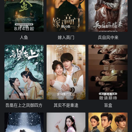
第10集
第10集
第36集已完结
人鱼
嫁入高门
兵自风中来
第06集
第16集已完结
第12集
吾凰在上之凤御四方
其实不是重逢
盲盒