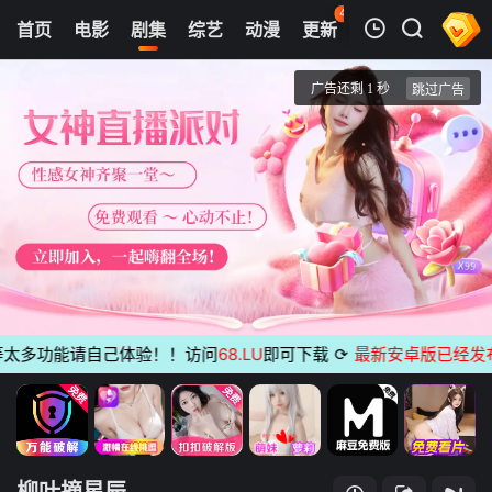
43
首页
电影
剧集
综艺
动漫
更新
热榜
APP
我的观影记录
柳叶摘星辰
1
清空
多功能请自己体验！！访问
68.LU
即可下载
⟳
最新安卓版已经发布
无
柳叶摘星辰