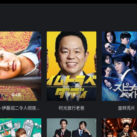
第4集
第1集
第6集
怪奇-伊藤润二令人彻夜难眠的奇异故事
时光旅行老爸
旋转亮片