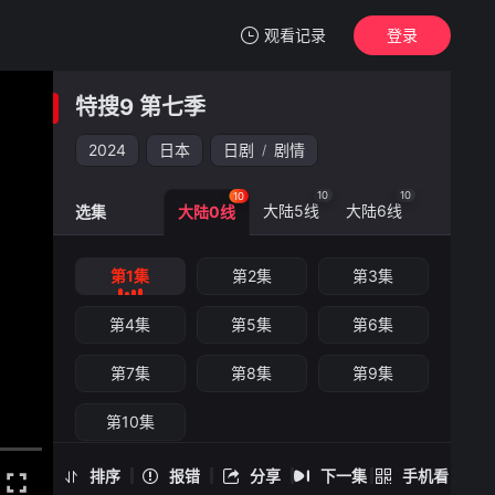
观看记录
登录
我的观影记录
特搜9 第七季
特搜9 第七季
第1集
2024
日本
日剧
剧情
/
清空
10
10
10
大陆5线
大陆6线
选集
大陆0线
特搜9 第七季 -第1集
第1集
第2集
第3集
手机扫一扫继续看
第4集
第5集
第6集
第7集
第8集
第9集
第10集
排序
报错
分享
下一集
手机看