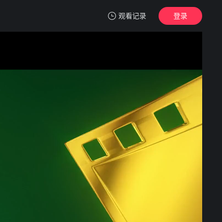
观看记录
登录
我的观影记录
飞驰人生2
4K首家独播
清空