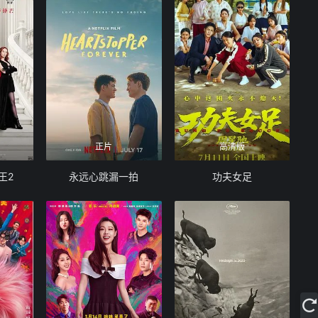
正片
高清版
王2
永远心跳漏一拍
功夫女足