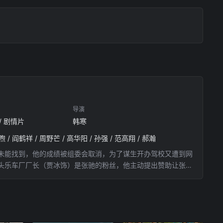
导演
 / 剧情片
韩寒
先煦 / 阎鹤祥 / 周野芒 / 高华阳 / 孙强 / 范高翔 / 郝瀚
未能找到，他的成绩被组委会取消，为了谋生开办驾校又遭到网
头乐车厂厂长（贾冰饰）是张驰的粉丝，他主动提出赞助让张驰
（尹正饰）、记星（张本煜饰）和万年不及格的菜鸟驾校学员刘
理想，有的人太过现实……