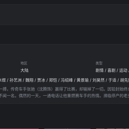
地区
类型
大陆
剧情 / 喜剧 / 运动
本煜 / 孙艺洲 / 魏翔 / 贾冰 / 郑恺 / 冯绍峰 / 黄景瑜 / 刘昊然 / 于适 / 胡
一搏，传奇车手张驰（沈腾饰）赢得了比赛，却输掉了一切。因铅封始终
不闻一名。偶然的一天，一通电话让他重燃赛车手的热情。濒临停产的老
音布鲁克。老头乐的员工厉小海（范丞丞饰）天赋出众，在张驰、孙宇强
练下，小海成长迅速。只是通往胜利的道路充满艰辛与磨难，有的人过于