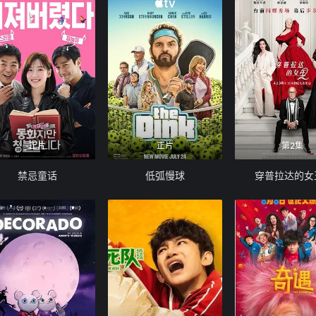
正片
正片
第2集
禁忌童话
低弧慢球
穿普拉达的女