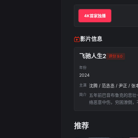
4K首家独播
影片信息
飞驰人生2
评分 9.0
年份
2024
主演
沈腾 / 范丞丞 / 尹正 / 张
简介
五年前巴音布鲁克的悲壮
络恶意中伤，穷困潦倒，
的车队去拼搏最后一届巴
显德（孙艺洲饰）联合训
推荐