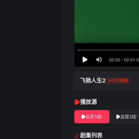
飞驰人生2
4K首家独播
播放源
自营1线
自营2线
1
1
剧集列表