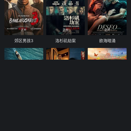
正片
正片
正片
郊区男孩3
洛杉矶劫案
欲海暗涌
正片
正片
正片
23000条生命
亲情习作
星光继承者：暗黑仙境