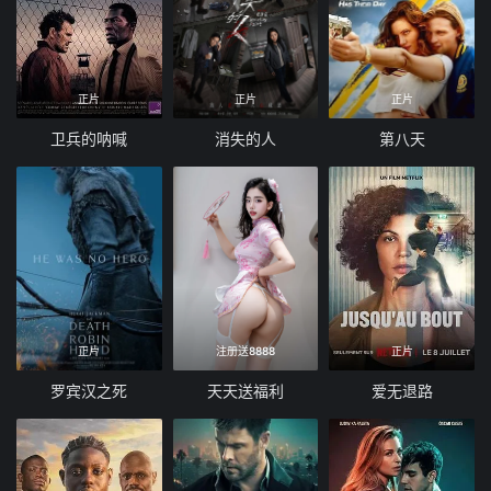
正片
正片
正片
卫兵的呐喊
消失的人
第八天
正片
注册送8888
正片
罗宾汉之死
天天送福利
爱无退路