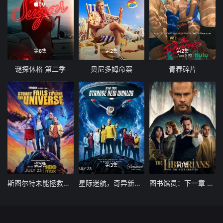
第8集
第2集
第2集
谜探休格 第二季
贝尼多姆命案
青春碎片
第3集
第3集
第1集
斯图尔特未能拯救宇宙
星际迷航，奇异新世界第四季
图书馆员：下一章 第二季