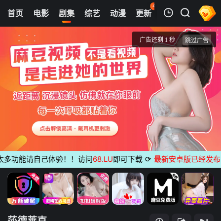
44
首页
电影
剧集
综艺
动漫
更新
热榜
APP
我的观影记录
莎德莱克
第01集
清空
多功能请自己体验！！访问
68.LU
即可下载
⟳
最新安卓版已经发布
无广
莎德莱克