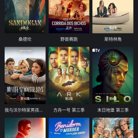
8集全
正片
第8集
桑德坎
野兽赛跑
斯特林角
第10集
第2集
第6集
我与沃尔特家男孩的生活 第三季
方舟一号 第三季
末日地堡 第三季