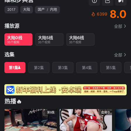
2017
大陆
国产
/
内地
8.0
6399
播放源
全部
大陆0线
大陆5线
大陆6线
35个视频
35个视频
35个视频
选集
全部
第1集
第2集
第3集
第4集
第5集
热播🔥
第9集
直播中