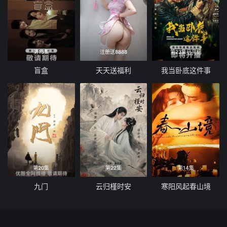
第13集
注册送8888
第23集已完结
盲盒
天天送福利
我当卧底这件事
第20集
第22集
第14集
九门
云归槿时安
寒阳风起春山境