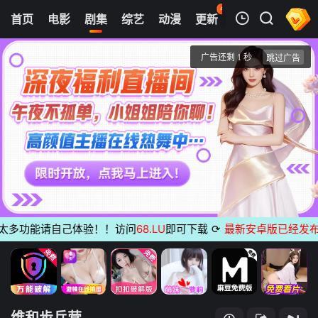
42
首页
电影
剧集
综艺
动漫
更新
热榜
APP
我的观影记录
维和步兵营
第1集
清空
多功能请自己体验！！访问
68.LU
即可下载
⟳
最新安卓版已经发布
无广
维和步兵营