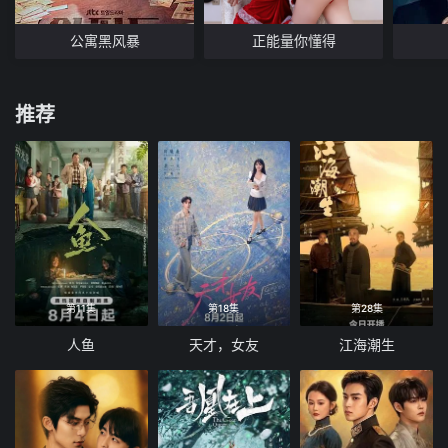
公寓黑风暴
正能量你懂得
推荐
第11集
第18集
第28集
人鱼
天才，女友
江海潮生