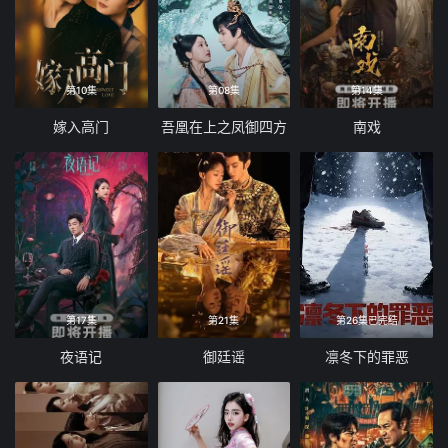
第10集
第08集
第14集
嫁入高门
吾凰在上之凤御四方
南戏
第17集
第21集
第26集已完结
夜语记
御廷谣
凛冬下的罪恶