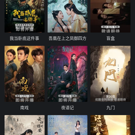
第23集已完结
第10集
第13集
我当卧底这件事
吾凰在上之凤御四方
盲盒
第14集
第18集
第20集
南戏
夜语记
九门