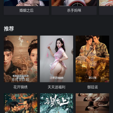
婚姻之后
杀手妈咪
推荐
第03集
注册送8888
第22集
花开锦绣
天天送福利
御廷谣