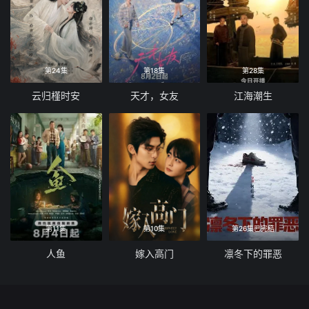
第24集
第18集
第28集
云归槿时安
天才，女友
江海潮生
第11集
第10集
第26集已完结
人鱼
嫁入高门
凛冬下的罪恶