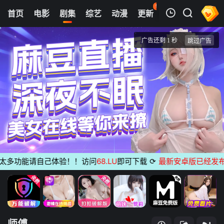
99
首页
电影
剧集
综艺
动漫
更新
热榜
APP
我的观影记录
师傅
第01集
清空
多功能请自己体验！！访问
68.LU
即可下载
⟳
最新安卓版已经发布
无广
师傅