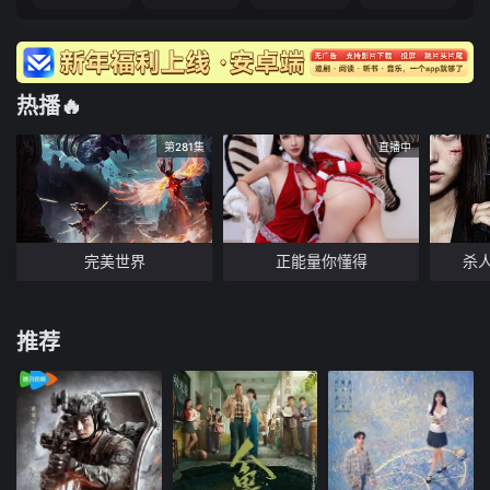
热播🔥
第281集
直播中
完美世界
正能量你懂得
杀
推荐