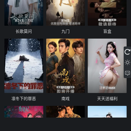
第24集已完结
第16集
第10集
长歌莫问
九门
盲盒
第16集
第12集
注册送8888
凛冬下的罪恶
南戏
天天送福利