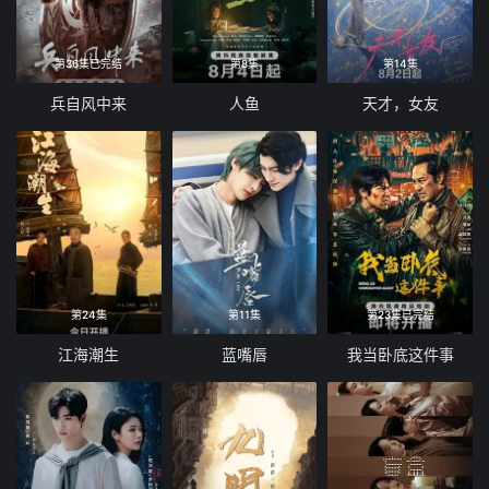
第36集已完结
第8集
第14集
兵自风中来
人鱼
天才，女友
第24集
第11集
第23集已完结
江海潮生
蓝嘴唇
我当卧底这件事