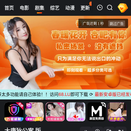
37
首页
电影
剧集
综艺
动漫
更新
热榜
APP
我的观影记录
大唐狄公案 TV版
1
清空
多功能请自己体验！！访问
68.LU
即可下载
⟳
最新安卓版已经发布
无
大唐狄公案 版