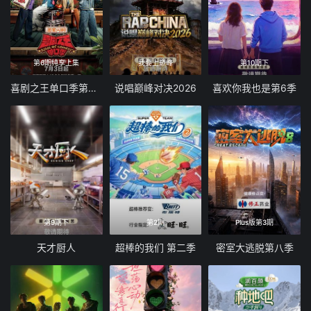
第6期纯享上集
我要上巅峰
第10期下
喜剧之王单口季第三季
说唱巅峰对决2026
喜欢你我也是第6季
第9期下
第2期
Plus版第3期
天才厨人
超棒的我们 第二季
密室大逃脱第八季