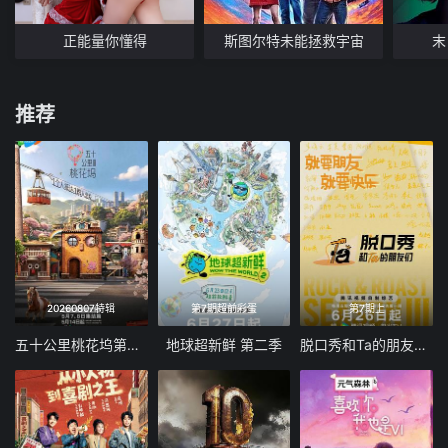
正能量你懂得
斯图尔特未能拯救宇宙
末
推荐
20260807特辑
第7期超前彩蛋
第7期上
五十公里桃花坞第6季
地球超新鲜 第二季
脱口秀和Ta的朋友们 第三季