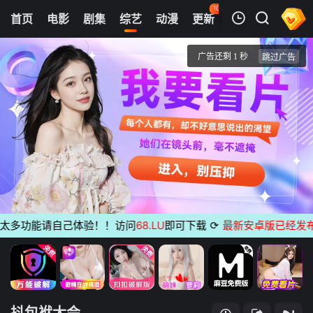
104
首页
电影
剧集
综艺
动漫
更新
热榜
APP
我的观影记录
抖包袱大会
20230322期
清空
多功能请自己体验！！访问
68.LU
即可下载
⟳
最新安卓版已经发布
无广
抖包袱大会