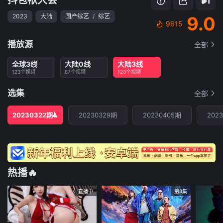
2023
大陆
国产综艺
/
综艺
9.0
9615
播放源
全部
全球3线
大陆0线
大陆3线
123个视频
87个视频
123个视频
选集
全部
20230322期
20230329期
20230405期
202
热播🔥
直播中
第3集