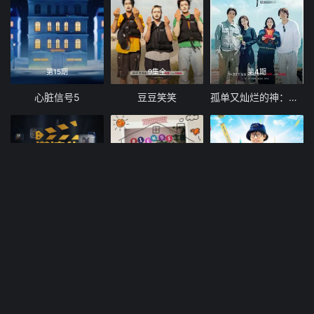
第15期
9集全
第4期
心脏信号5
豆豆笑笑
孤单又灿烂的神：鬼怪十周年特辑
8期全
10期全
10期全
导演竞技场
旧基洞朋友们
刘在锡的民宿法则！