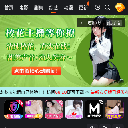
84
首页
电影
剧集
综艺
动漫
更新
热榜
APP
我的观影记录
Build Up: Vocal Boy Group Survivor
第01期
清空
多功能请自己体验！！访问
68.LU
即可下载
⟳
最新安卓版已经发布
无
: