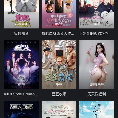
20260805
10期全
第8期
寅娜知音
母胎单身恋爱大作战2
不能笑的孤独粉丝见面会
第12期
第6期
注册送8888
Kill It Style Creator War
豆豆农场
天天送福利