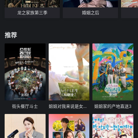
龙之家族第三季
婚姻之后
推荐
第7期
10期全
第2期
街头餐厅斗士
姐姐对我来说是女人2
姐姐家的产地直送3