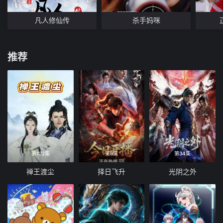
凡人修仙传
杀手妈咪
推荐
第122集
第6集
第34集
禅王渡尘
择日飞升
光阴之外