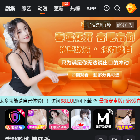
126
剧集
综艺
动漫
更新
热榜
APP
我的观影记录
武动乾坤 第四季
第01集
清空
多功能请自己体验！！访问
68.LU
即可下载
⟳
最新安卓版已经发布
无广
武动乾坤 第四季