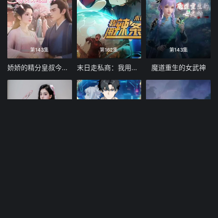
第143集
第162集
第143集
娇娇的精分皇叔今天又吃醋了
末日走私商：我用辣条换金砖动态漫画
魔道重生的女武神
注册送8888
第155集
第127集
天天送福利
神级奸商：全服求我别薅了 动态漫画
毒医帝妃指南录