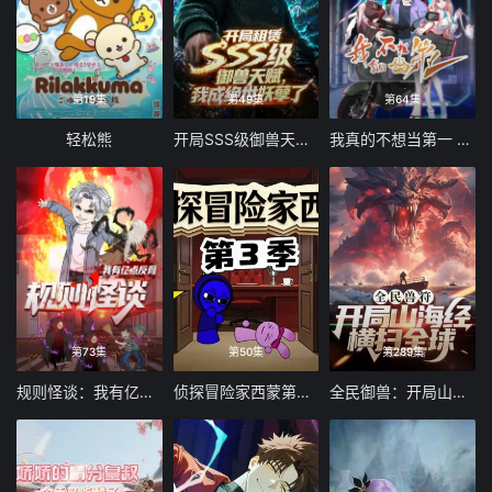
第19集
第49集
第64集
轻松熊
开局SSS级御兽天赋，我成绝世妖孽动态漫画
我真的不想当第一 第二季
第73集
第50集
第289集
规则怪谈：我有亿点反骨
侦探冒险家西蒙第三季
全民御兽：开局山海经，我横扫全球