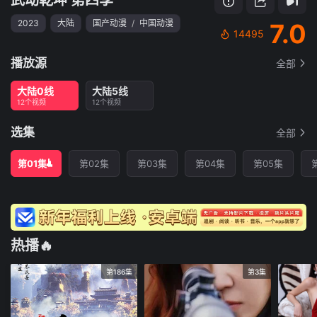
2023
大陆
国产动漫
/
中国动漫
7.0
14495
播放源
全部
大陆0线
大陆5线
12个视频
12个视频
选集
全部
第01集
第02集
第03集
第04集
第05集
热播🔥
第186集
第3集