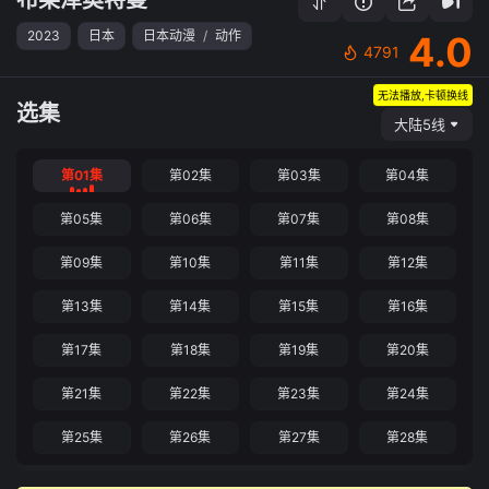
2023
日本
日本动漫
/
动作
4.0
4791
无法播放,卡顿换线
选集
大陆5线
第01集
第02集
第03集
第04集
第05集
第06集
第07集
第08集
第09集
第10集
第11集
第12集
第13集
第14集
第15集
第16集
第17集
第18集
第19集
第20集
第21集
第22集
第23集
第24集
第25集
第26集
第27集
第28集