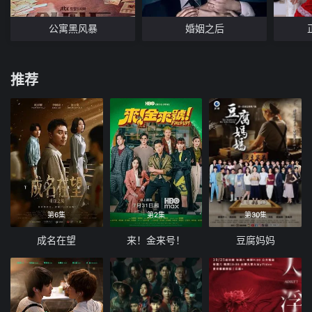
公寓黑风暴
婚姻之后
推荐
第6集
第2集
第30集
成名在望
来！金来号！
豆腐妈妈