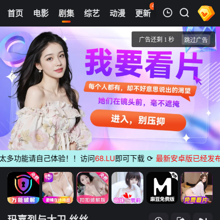
44
首页
电影
剧集
综艺
动漫
更新
热榜
APP
我的观影记录
玛嘉烈与大卫 丝丝
第1集
清空
多功能请自己体验！！访问
68.LU
即可下载
⟳
最新安卓版已经发布
无广
玛嘉烈与大卫 丝丝