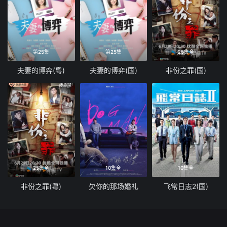
第25集
第25集
25集全
夫妻的博弈(粤)
夫妻的博弈(国)
非份之罪(国)
25集全
10集全
10集全
非份之罪(粤)
欠你的那场婚礼
飞常日志2(国)