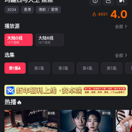
2024
香港
港剧
/
爱情
4.0
4691
播放源
全部
大陆0线
大陆6线
15个视频
16个视频
选集
全部
第1集
第2集
第3集
第4集
第5集
热播🔥
第9集
第11集