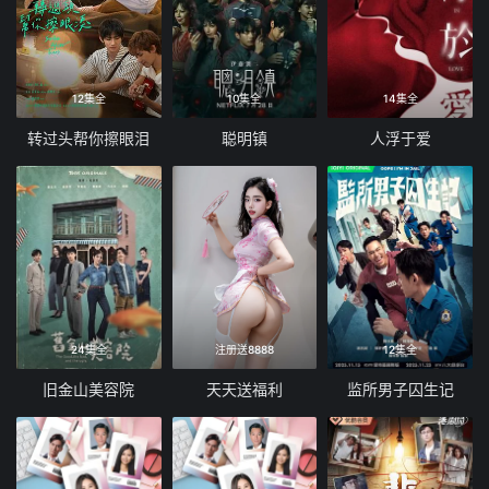
12集全
10集全
14集全
转过头帮你擦眼泪
聪明镇
人浮于爱
24集全
注册送8888
12集全
旧金山美容院
天天送福利
监所男子囚生记