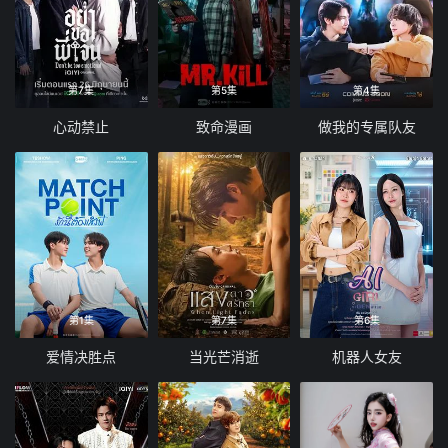
第7集
第5集
第4集
心动禁止
致命漫画
做我的专属队友
第1集
第7集
第6集
爱情决胜点
当光芒消逝
机器人女友