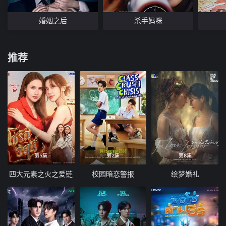
婚姻之后
杀手妈咪
推荐
第5集
第2集
第8集
四大元素之火之爱链
校园暗恋警报
绘梦婚礼