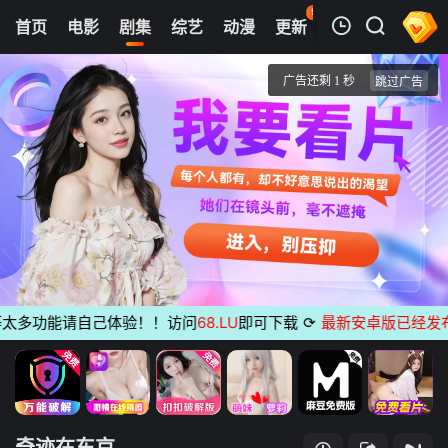
96
首页
电影
剧集
综艺
动漫
更新
热榜
APP
我的观影记录
奇迹在东京
1
清空
多功能请自己体验！！访问
68.LU
即可下载
⟳
最新安卓版已经发布
无
奇迹在东京