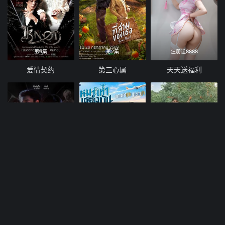
第6集
第2集
注册送8888
爱情契约
第三心属
天天送福利
10集全
第10集
12集全
偿还
爱冲云霄
当橘子掉落时