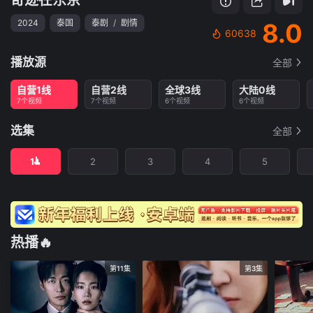
2024
泰国
泰剧
/
剧情
8.0
60638
播放源
全部
自营1线
自营2线
全球3线
大陆0线
7个视频
7个视频
6个视频
6个视频
选集
全部
1
2
3
4
5
热播🔥
第11集
第3集