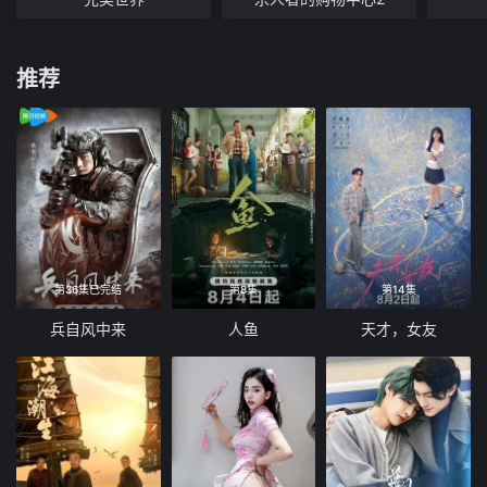
推荐
第36集已完结
第8集
第14集
兵自风中来
人鱼
天才，女友