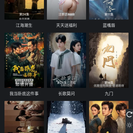
第24集
注册送8888
第11集
江海潮生
天天送福利
蓝嘴唇
第23集已完结
第24集已完结
第16集
我当卧底这件事
长歌莫问
九门