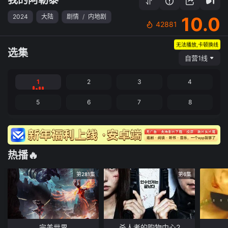
2024
大陆
剧情
/
内地剧
10.0
42881
无法播放,卡顿换线
选集
自营1线
1
2
3
4
5
6
7
8
热播🔥
第281集
第6集
完美世界
杀人者的购物中心2