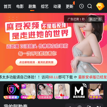
37
首页
电影
剧集
综艺
动漫
更新
热榜
APP
我的观影记录
我的阿勒泰
1
清空
太多功能请自己体验！！访问
68.LU
即可下载
⟳
最新安卓版已经发布
无
我的阿勒泰