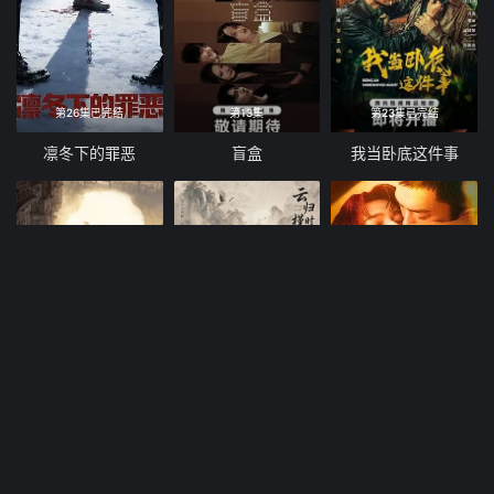
第26集已完结
第13集
第23集已完结
凛冬下的罪恶
盲盒
我当卧底这件事
第20集
第22集
第14集
九门
云归槿时安
寒阳风起春山境