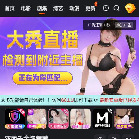
44
首页
电影
剧集
综艺
动漫
更新
热榜
APP
我的观影记录
双面千金洛莞莞
第01集
清空
多功能请自己体验！！访问
68.LU
即可下载
⟳
最新安卓版已经发布
无
双面千金洛莞莞