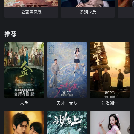
公寓黑风暴
婚姻之后
推荐
第11集
第18集
第28集
人鱼
天才，女友
江海潮生