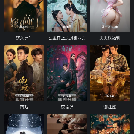
第10集
第08集
注册送8888
嫁入高门
吾凰在上之凤御四方
天天送福利
第14集
第17集
第21集
南戏
夜语记
御廷谣