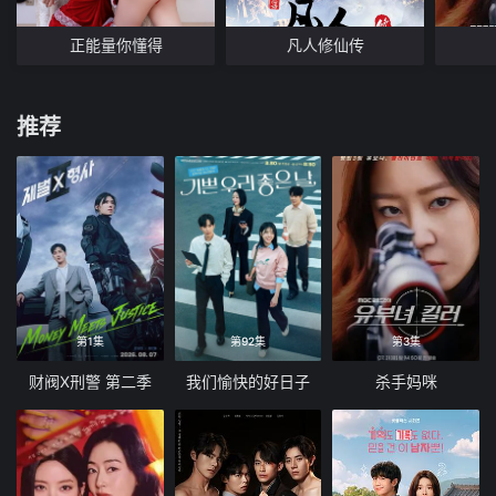
正能量你懂得
凡人修仙传
推荐
第1集
第92集
第3集
财阀X刑警 第二季
我们愉快的好日子
杀手妈咪