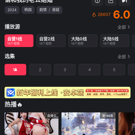
2024
韩国
剧情
/
悬疑
6.0
28607
播放源
全部
自营1线
自营2线
大陆0线
大陆5线
16个视频
16个视频
16个视频
16个视频
选集
全部
1
2
3
4
5
热播🔥
直播中
第186集