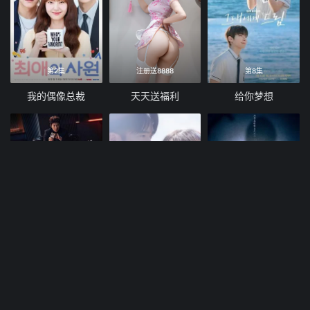
第2集
注册送8888
第8集
我的偶像总裁
天天送福利
给你梦想
第8集
第4集
第10集
公寓黑风暴
爱情来了
婚姻之后