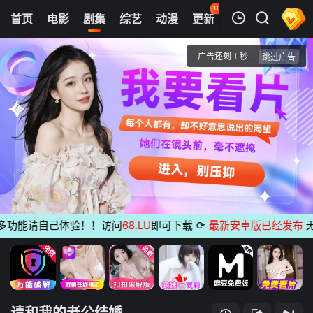
102
首页
电影
剧集
综艺
动漫
更新
热榜
APP
我的观影记录
请和我的老公结婚
1
清空
功能请自己体验！！访问
68.LU
即可下载
⟳
最新安卓版已经发布
无广告
请和我的老公结婚