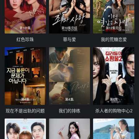
第101集
第10集完结
第12集完结
红色珍珠
罪与爱
我的荒糖恋爱
第4集
第4集
第6集
现在不是出轨的问题
我们的排练
杀人者的购物中心2