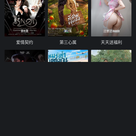
第6集
第2集
注册送8888
爱情契约
第三心属
天天送福利
10集全
第10集
12集全
偿还
爱冲云霄
当橘子掉落时