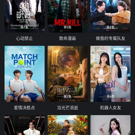
第7集
第5集
第4集
心动禁止
致命漫画
做我的专属队友
第1集
第7集
第6集
爱情决胜点
当光芒消逝
机器人女友