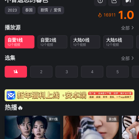
2023
泰国
剧情
/
爱情
1.0
16911
播放源
全部
自营1线
自营2线
大陆0线
大陆5线
12个视频
12个视频
12个视频
12个视频
选集
全部
1
2
3
4
5
热播🔥
第11集
第3集