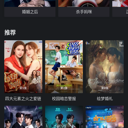
婚姻之后
杀手妈咪
推荐
第5集
第2集
第8集
四大元素之火之爱链
校园暗恋警报
绘梦婚礼