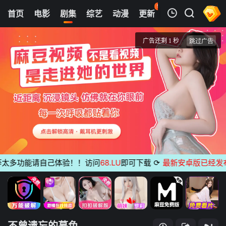
95
首页
电影
剧集
综艺
动漫
更新
热榜
APP
我的观影记录
不曾遗忘的暮色
1
清空
太多功能请自己体验！！访问
68.LU
即可下载
⟳
最新安卓版已经发布
无
不曾遗忘的暮色