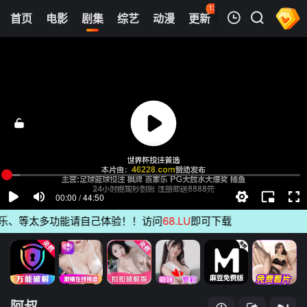
132
首页
电影
剧集
综艺
动漫
更新
热榜
APP
我的观影记录
阿叔
第01集
清空
、等太多功能请自己体验！！访问
68.LU
即可下载
阿叔