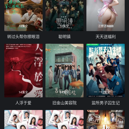
12集全
10集全
注册送8888
转过头帮你擦眼泪
聪明镇
天天送福利
14集全
24集全
12集全
人浮于爱
旧金山美容院
监所男子囚生记