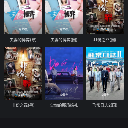
第25集
第25集
25集全
夫妻的博弈(粤)
夫妻的博弈(国)
非份之罪(国)
25集全
10集全
10集全
非份之罪(粤)
欠你的那场婚礼
飞常日志2(国)