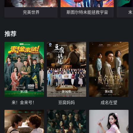
完美世界
斯图尔特未能拯救宇宙
末
推荐
第2集
第30集
第4集
来！金来号！
豆腐妈妈
成名在望