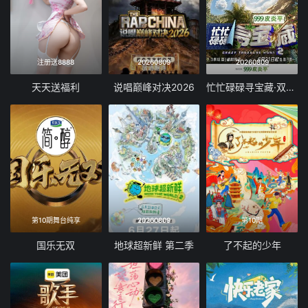
注册送8888
20260809
20260809
天天送福利
说唱巅峰对决2026
忙忙碌碌寻宝藏·双人成行季
第10期舞台纯享
20260809
第10期
国乐无双
地球超新鲜 第二季
了不起的少年