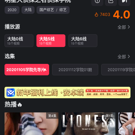
2020
大陆
国产综艺
/
综艺
4.0
7403
播放源
全部
大陆0线
大陆5线
大陆6线
15个视频
15个视频
15个视频
选集
全部
20201105学院先导片
20201112学院01期
20201119学院
热播🔥
第4集
第1集