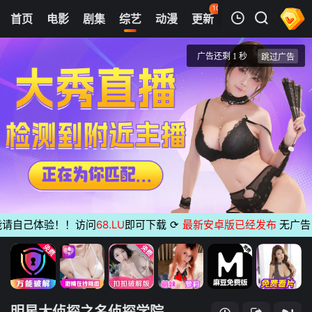
107
首页
电影
剧集
综艺
动漫
更新
热榜
APP
我的观影记录
明星大侦探之名侦探学院 第三季
20201105学院先导片
清空
自己体验！！访问
68.LU
即可下载
⟳
最新安卓版已经发布
无广告 支持
明星大侦探之名侦探学院