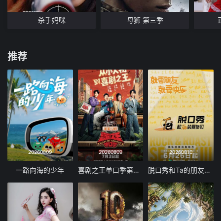
杀手妈咪
母狮 第三季
推荐
20260809
20260809
20260810
一路向海的少年
喜剧之王单口季第三季
脱口秀和Ta的朋友们 第三季