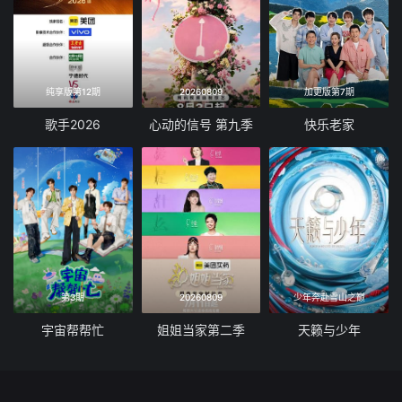
纯享版第12期
20260809
加更版第7期
歌手2026
心动的信号 第九季
快乐老家
第3期
20260809
少年奔赴雪山之巅
宇宙帮帮忙
姐姐当家第二季
天籁与少年