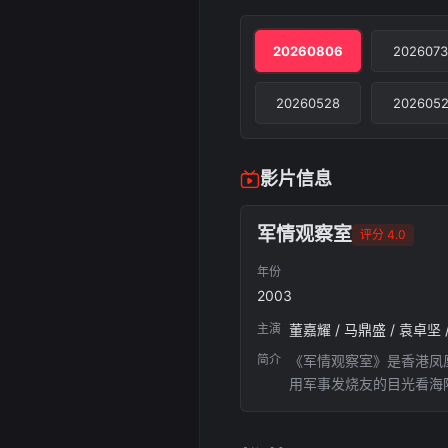
20260806
2026073
20260528
2026052
影片信息
军情观察室
评分 4.0
年份
2003
主演
董嘉耀 / 马鼎盛 / 袁卓坚 
简介
《军情观察室》是香港凤
用军事发烧友的目光看海
面生动解构战局，引人入
目之一。