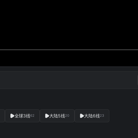
全球3线
大陆5线
大陆6线
62
20
23