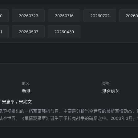
0
20260723
20260716
20260702
20260
1
20260507
20260430
地区
类型
香港
港台综艺
/ 宋忠平 / 宋兆文
凰卫视推出的一档军事强档节目，主要是分析当今世界的最新军情动态，
陆空世界。《军情观察室》诞生于伊拉克战争的硝烟之中。2003年3月
胜，受到海内外观众广泛赞赏，从此《军情观察室》由一个为伊拉克战争