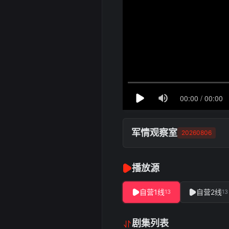
军情观察室
20260806
播放源
自营1线
自营2线
13
13
剧集列表