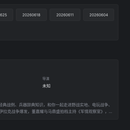
625
20260618
20260611
20260604
导演
未知
经典战例、兵器辞典知识，和你一起走进野战实地、电玩战争、
，伊拉克战争爆发，董嘉耀与马鼎盛拍档主持《军情观察室》，全
开设的特备节目，而成为正式的专题节目，并成为凤凰高收视节