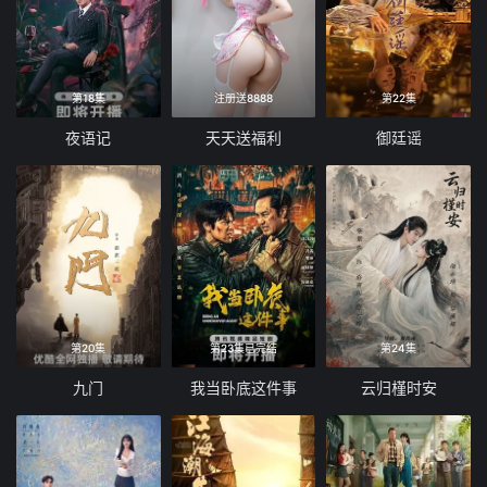
第18集
注册送8888
第22集
夜语记
天天送福利
御廷谣
第20集
第23集已完结
第24集
九门
我当卧底这件事
云归槿时安