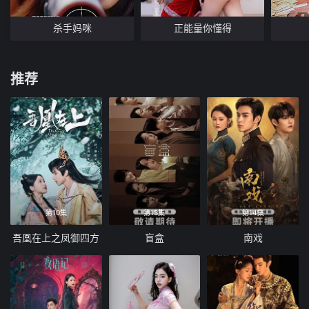
杀手妈咪
正能量你懂得
推荐
第10集
第13集
第14集
吾凰在上之凤御四方
盲盒
南戏