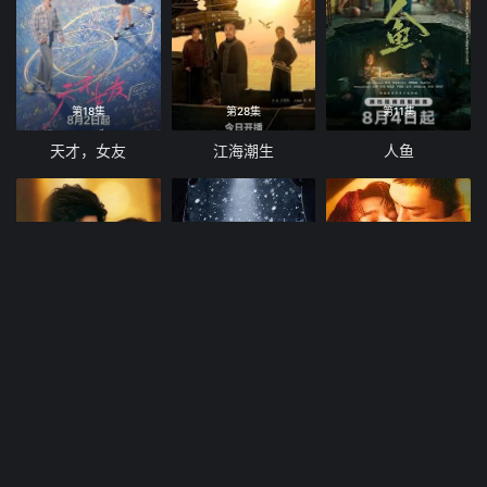
第18集
第28集
第11集
天才，女友
江海潮生
人鱼
第10集
第26集已完结
第14集
嫁入高门
凛冬下的罪恶
寒阳风起春山境