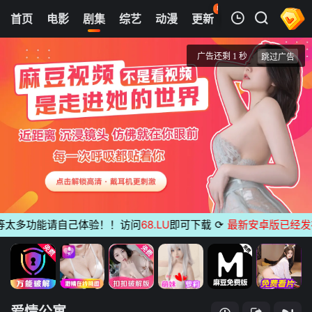
88
首页
电影
剧集
综艺
动漫
更新
热榜
APP
我的观影记录
爱情公寓
第01集
清空
太多功能请自己体验！！访问
68.LU
即可下载
⟳
最新安卓版已经发布
无
爱情公寓