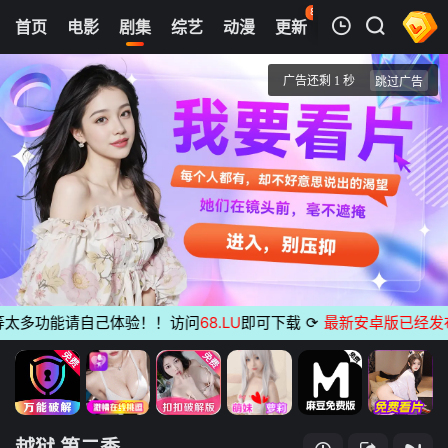
84
首页
电影
剧集
综艺
动漫
更新
热榜
APP
我的观影记录
越狱 第二季
第01集
清空
多功能请自己体验！！访问
68.LU
即可下载
⟳
最新安卓版已经发布
无
越狱 第二季