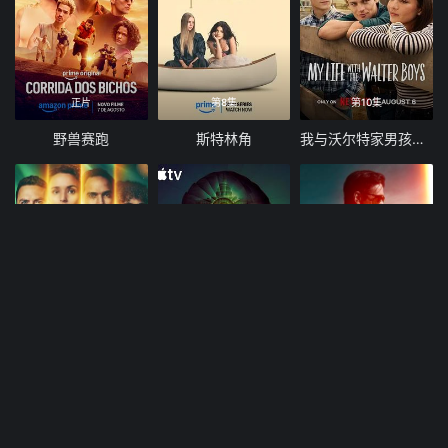
正片
第8集
第10集
野兽赛跑
斯特林角
我与沃尔特家男孩的生活 第三季
第2集
第6集
第8集
方舟一号 第三季
末日地堡 第三季
谜探休格 第二季