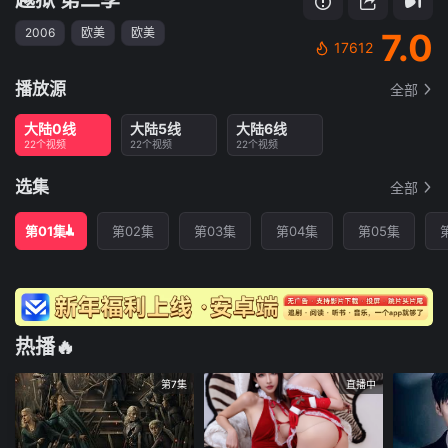
2006
欧美
欧美
7.0
17612
播放源
全部
大陆0线
大陆5线
大陆6线
22个视频
22个视频
22个视频
选集
全部
第01集
第02集
第03集
第04集
第05集
热播🔥
第7集
直播中