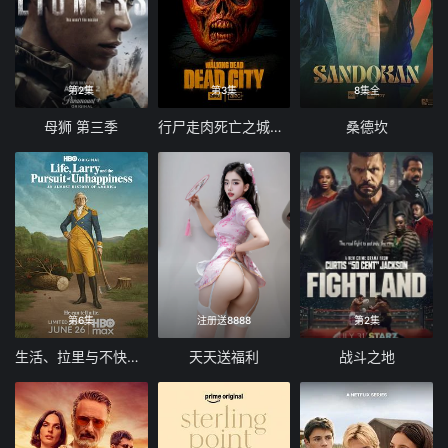
第2集
第3集
8集全
母狮 第三季
行尸走肉死亡之城第三季
桑德坎
第6集
注册送8888
第2集
生活、拉里与不快乐的追求：一部美国史
天天送福利
战斗之地