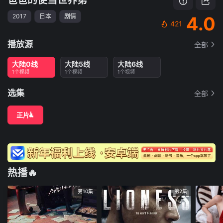
2017
日本
剧情
4.0
421
播放源
全部
大陆0线
大陆5线
大陆6线
1个视频
1个视频
1个视频
选集
全部
正片
热播🔥
第10集
第2集