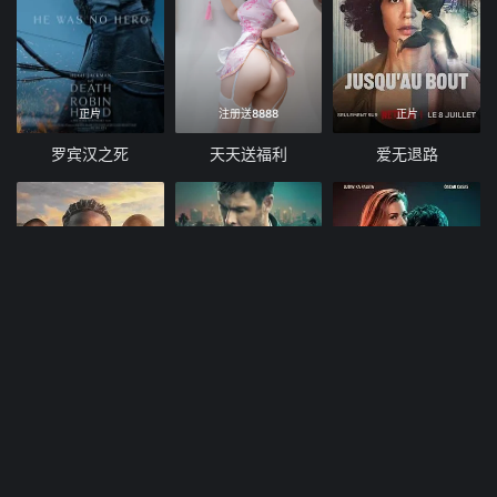
正片
注册送8888
正片
罗宾汉之死
天天送福利
爱无退路
正片
正片
正片
郊区男孩3
洛杉矶劫案
欲海暗涌