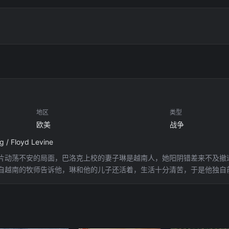
地区
类型
欧美
战争
g / Floyd Levine
片动荡不安的局面，巴洛克上校的妻子琳是越南人，她阳阴错差来不及撤
自越南的牧师告诉他，琳和他的儿子还活着，生活十分清苦，于是他独自