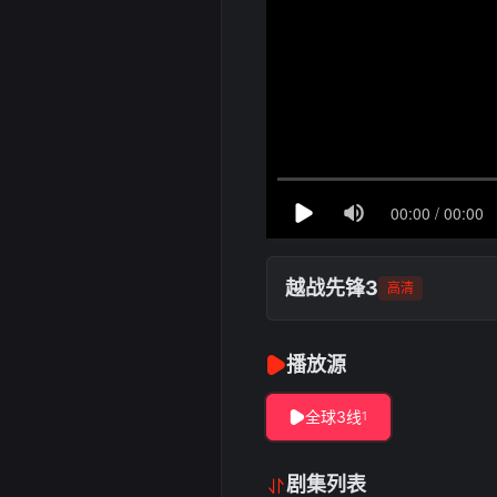
越战先锋3
高清
播放源
全球3线
1
剧集列表