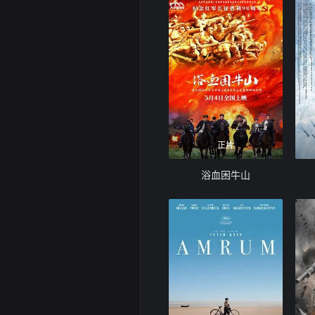
正片
浴血困牛山