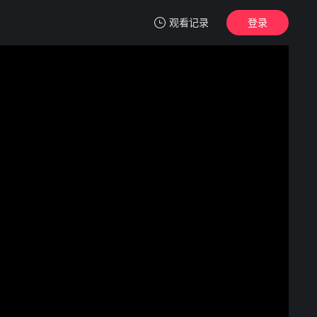
观看记录
登录
我的观影记录
越战先锋3
高清
清空