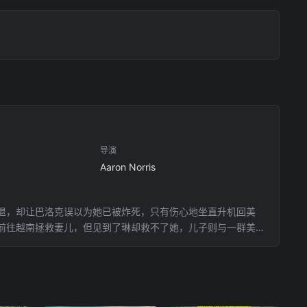
导演
Aaron Norris
退，却让巴洛克误以为她已被炸死，只有伤心地坐直升机回美
前往越南拯救妻儿，但见到了琳却救不了她，儿子则与一群美越