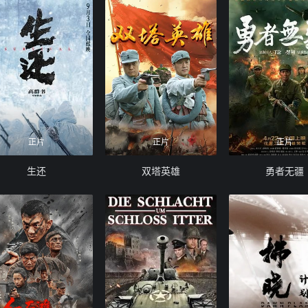
正片
正片
正片
生还
双塔英雄
勇者无疆