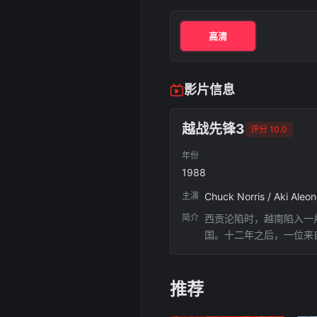
高清
影片信息
越战先锋3
评分 10.0
年份
1988
主演
Chuck Norris / Aki Aleon
简介
西贡沦陷时，越南陷入一
国。十二年之后，一位来
混血儿历经千辛...
推荐