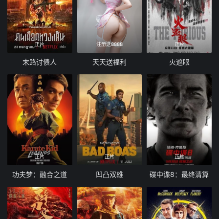
正片
注册送8888
正片
末路讨债人
天天送福利
火遮眼
正片
正片
正片
功夫梦：融合之道
凹凸双雄
碟中谍8：最终清算