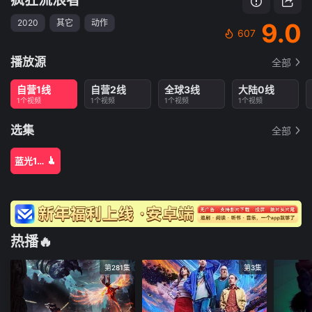
2020
其它
动作
9.0
607
播放源
全部
自营1线
自营2线
全球3线
大陆0线
1个视频
1个视频
1个视频
1个视频
选集
全部
蓝光1080P
热播🔥
第281集
第3集