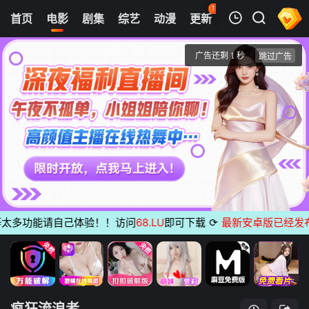
121
首页
电影
剧集
综艺
动漫
更新
热榜
APP
我的观影记录
疯狂流浪者
蓝光1080P
清空
多功能请自己体验！！访问
68.LU
即可下载
⟳
最新安卓版已经发布
无
疯狂流浪者