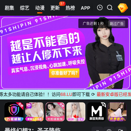
37
剧集
综艺
动漫
更新
热榜
APP
我的观影记录
最终幻想7：圣子降临
正片
清空
太多功能请自己体验！！访问
68.LU
即可下载
⟳
最新安卓版已经发布
无
最终幻想7：圣子降临