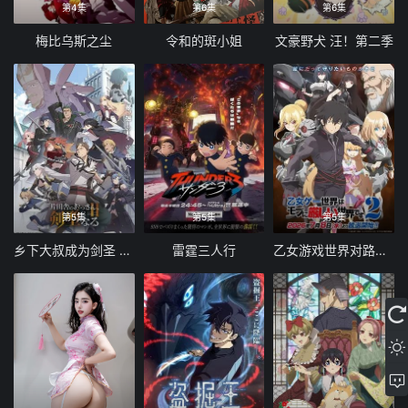
第4集
第6集
第6集
梅比乌斯之尘
令和的斑小姐
文豪野犬 汪！第二季
第5集
第5集
第5集
乡下大叔成为剑圣 第二季
雷霆三人行
乙女游戏世界对路人角色很不友好 第二季