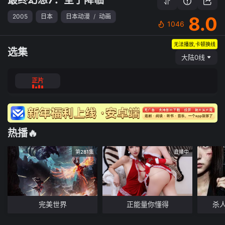
2005
日本
日本动漫
/
动画
8.0
1046
无法播放,卡顿换线
选集
大陆0线
正片
热播🔥
第281集
直播中
完美世界
正能量你懂得
杀