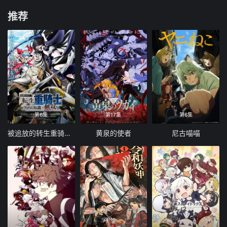
推荐
第6集
第17集
第6集
被追放的转生重骑士用游戏知识开无双
黄泉的使者
尼古喵喵