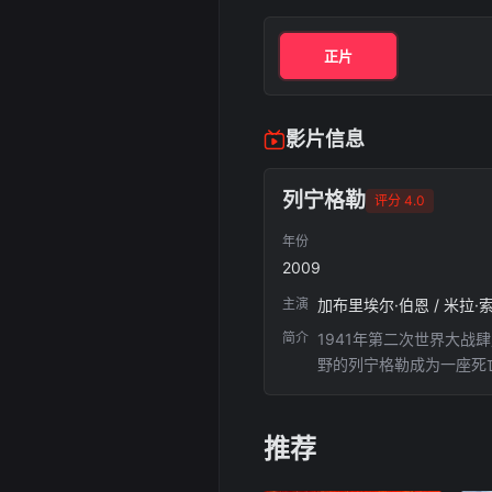
正片
影片信息
列宁格勒
评分 4.0
年份
2009
主演
简介
1941年第二次世界大
野的列宁格勒成为一座死亡
GabrielByrne饰
战火之中，与饱受饥饿折
推荐