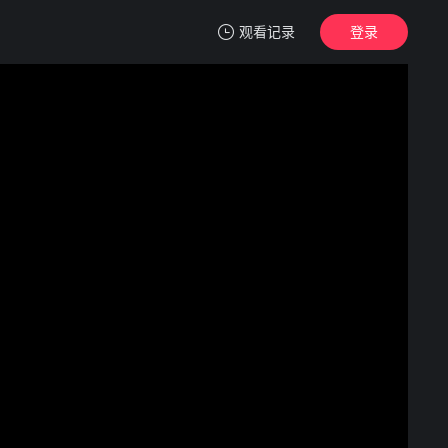
观看记录
登录
我的观影记录
列宁格勒
正片
清空