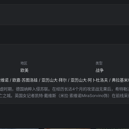
地区
类型
欧美
战争
战肆虐时期，德国纳粹入侵苏联。在经历长达4个月的攻坚战无果后，希特
之城。英国女记者凯特·戴维斯（米拉·索维诺MiraSorvino饰）在前
）失散，被困列宁格勒。孤立无援的凯特幸得列宁格勒义勇军女警妮娜（欧嘉·苏图
磨的苏联军民一起，为生存而战。