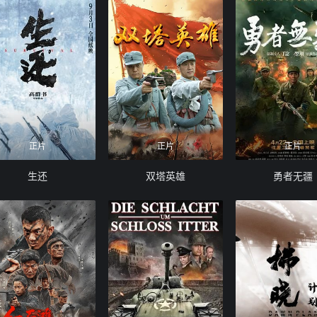
正片
正片
正片
生还
双塔英雄
勇者无疆