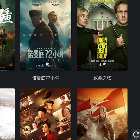
正片
正片
诺曼底72小时
致命之旅