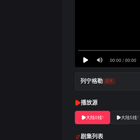
列宁格勒
正片
播放源
大陆0线
大陆5线
1
1
剧集列表