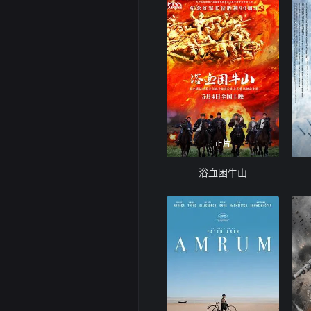
正片
浴血困牛山