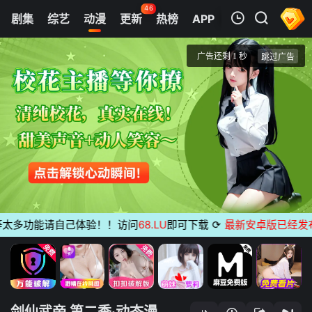
46
剧集
综艺
动漫
更新
热榜
APP
我的观影记录
剑仙武帝 第二季·动态漫画
第01集
清空
多功能请自己体验！！访问
68.LU
即可下载
⟳
最新安卓版已经发布
无
剑仙武帝 第二季·动态漫