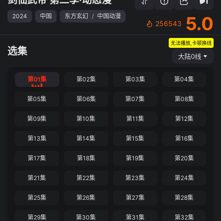
2024
中国
东方玄幻
/
中国动漫
5.0
256543
无法播放,卡顿换线
选集
大陆0线
第01集
第02集
第03集
第04集
第05集
第06集
第07集
第08集
第09集
第10集
第11集
第12集
第13集
第14集
第15集
第16集
第17集
第18集
第19集
第20集
第21集
第22集
第23集
第24集
第25集
第26集
第27集
第28集
第29集
第30集
第31集
第32集