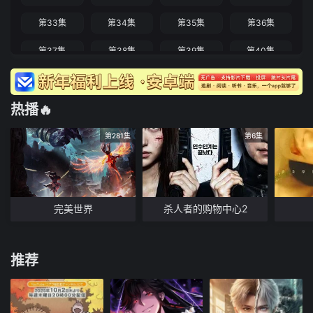
第33集
第34集
第35集
第36集
第37集
第38集
第39集
第40集
第41集
第42集
第43集
第44集
第45集
第46集
第47集
第48集
热播🔥
第49集
第50集
第51集
第52集
第281集
第6集
第53集
第54集
第55集
第56集
第57集
第58集
第59集
第60集
完美世界
杀人者的购物中心2
第61集
第62集
第63集
第64集
第65集
第66集
第67集
第68集
推荐
第69集
第70集
第71集
第72集
第73集
第74集
第75集
第76集