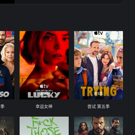
第5集
第5集
四季
幸运女神
尝试 第五季