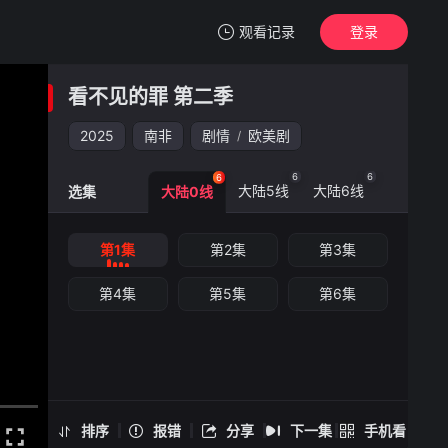
观看记录
登录
我的观影记录
看不见的罪 第二季
看不见的罪 第二季
第1集
2025
南非
剧情
欧美剧
/
清空
6
6
6
大陆5线
大陆6线
选集
大陆0线
看不见的罪 第二季 -第1集
第1集
第2集
第3集
手机扫一扫继续看
第4集
第5集
第6集
排序
报错
分享
下一集
手机看