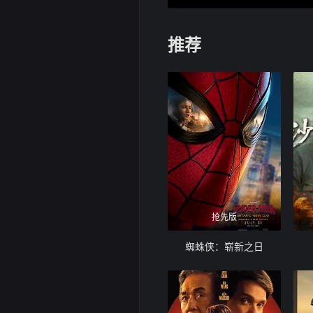
推荐
抢先版
蜘蛛侠：崭新之日