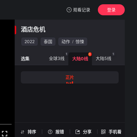
观看记录
登录
我的观影记录
酒店危机
酒店危机
正片
2022
泰国
动作
惊悚
/
清空
1
1
1
1
全球3线
大陆5线
大陆6线
选集
大陆0线
酒店危机 -正片
正片
手机扫一扫继续看
排序
报错
分享
手机看