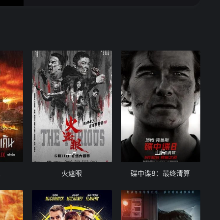
正片
正片
人
火遮眼
碟中谍8：最终清算