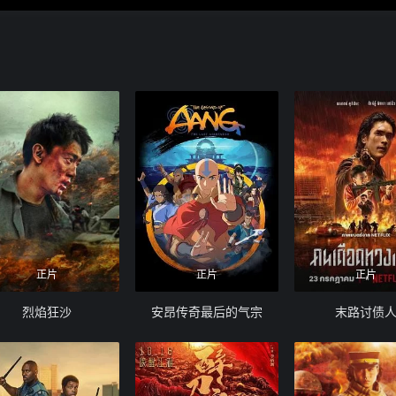
正片
正片
正片
烈焰狂沙
安昂传奇最后的气宗
末路讨债